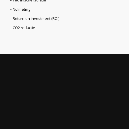
– Technische isolatie
– Nulmeting
– Return on investment (ROI)
– CO2 reductie