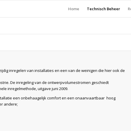
Home
Technisch Beheer
R
zijdig inregelen van installaties en een van de weinigen die hier ook de
ndustrie. De inregeling van de ontwerpvolumestromen geschiedt
nele inregelmethode, uitgave juni 2009.
nstallatie een onbehaagelijk comfort en een onaanvaartbaar hoog
er andere;